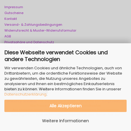
Impressum
Gutscheine
Kontakt
Versand- & Zahlungsbedingungen
Widerrufsrecht & Muster-Widerrufsformular
AGB
Privatsphäre und Datenschutz
Cookie Einstellungen
Diese Webseite verwendet Cookies und
andere Technologien
Wir verwenden Cookies und ähnliche Technologien, auch von
Drittanbietern, um die ordentliche Funktionsweise der Website
zu gewährleisten, die Nutzung unseres Angebotes zu
analysieren und Ihnen ein bestmögliches Einkaufserlebnis
bieten zu können. Weitere Informationen finden Sie in unserer
Vertrag widerrufen
Datenschutzerklärung
.
Webshop erstellen
mit Gambio.de © 2026 | Template von
JungCreative
.
Alle Akzeptieren
Alle Preise inkl. MwSt. & zzgl. Versandkosten
Alle Markennamen, Warenzeichen sowie sämtliche Produktbilder
sind Eigentum Ihrer rechtmäßigen Eigentümer und dienen hier nur
der Beschreibung.
Weitere Informationen