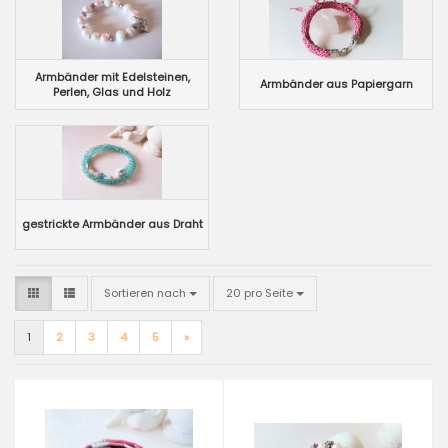
Armbänder mit Edelsteinen,
Armbänder aus Papiergarn
Perlen, Glas und Holz
gestrickte Armbänder aus Draht
Sortieren nach
pro Seite
Sortieren nach
20 pro Seite
1
2
3
4
5
»