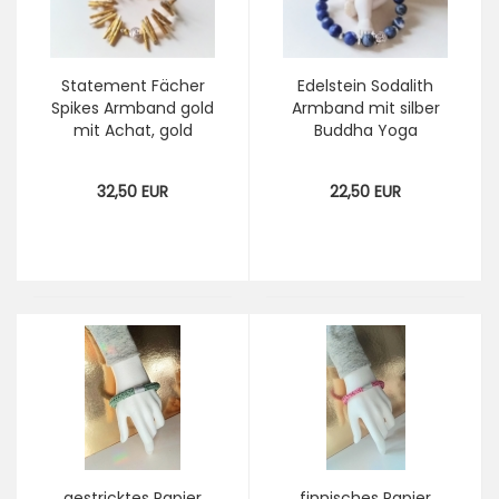
Statement Fächer
Edelstein Sodalith
Spikes Armband gold
Armband mit silber
mit Achat, gold
Buddha Yoga
Tubes Nespresso
dunkelblau Perlen
Armband aus
Armband Esoterik
32,50 EUR
22,50 EUR
Kaffeekapsel
spirituelles Geschenk
Upcycling Schmuck
Unisex
gestricktes Papier
finnisches Papier