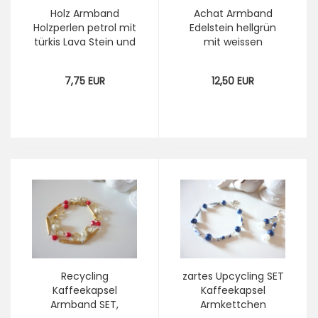
Holz Armband
Achat Armband
Holzperlen petrol mit
Edelstein hellgrün
türkis Lava Stein und
mit weissen
Glitzerkugel, Lava
Glasperlen, Perlen
Armband, Armband
Armband weiss silber
7,75 EUR
12,50 EUR
mit Holzperlen
smaragd
Recycling
zartes Upcycling SET
Kaffeekapsel
Kaffeekapsel
Armband SET,
Armkettchen