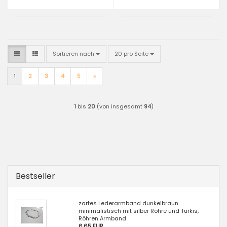
Sortieren nach
pro Seite
Sortieren nach
20 pro Seite
1
2
3
4
5
»
1
bis
20
(von insgesamt
94
)
Bestseller
zartes Lederarmband dunkelbraun
minimalistisch mit silber Röhre und Türkis,
Röhren Armband
6,65 EUR