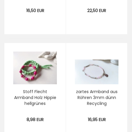
goldene Ringe
Armband blau weiss
Glasperlen Armband
mit Ohrringen,
16,50 EUR
22,50 EUR
hellrot, Röhren
blaues Glasperlen
Armband Upcycling
Armband, Recycling
Nespresso Schmuck
Nespresso Schmuck
Stoff Flecht
zartes Armband aus
Armband Holz Hippie
Röhren 3mm dünn
hellgrünes
Recycling
Flechtarmband
Armkettchen
Häkelarmband mit
Glasperlen
8,98 EUR
16,95 EUR
Holzperlen pink
Gliederarmband
Nespresso Upcycling