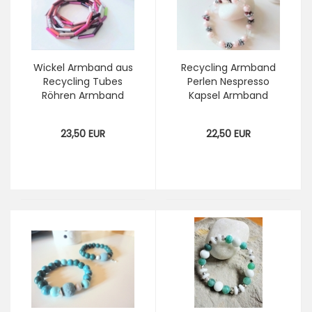
Wickel Armband aus
Recycling Armband
Recycling Tubes
Perlen Nespresso
Röhren Armband
Kapsel Armband
wandelbar aus
Upcycling
Nespresso Upcycling
Kaffeekapsel
23,50 EUR
22,50 EUR
Kaffeekapsel
Schmuck
Schmuck