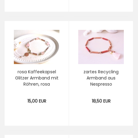
Schmuck
Kaffeekapsel
rosa Kaffeekapsel
zartes Recycling
Glitzer Armband mit
Armband aus
Röhren, rosa
Nespresso
Recycling
Kaffeekapseln mit
Armkettchen
Quaste rosegold
15,00 EUR
18,50 EUR
Nespresso Upcycling
koralle
Schmuck
Kaffeekapsel