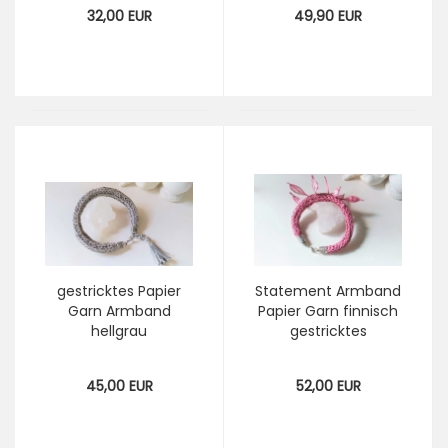
Garn finnisch Papier
Armreif mit Perlen,
32,00 EUR
49,90 EUR
Armreif
Papierschmuck
gestricktes Papier
Statement Armband
Garn Armband
Papier Garn finnisch
hellgrau
gestricktes
Papierarmband mit
Papierarmband
Quaste, gestrickter
dunkelrosa
45,00 EUR
52,00 EUR
Armreif,
Papierschmuck
Papierschmuck
Armreif