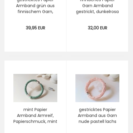
Armband grün aus
Garn Armband
finnischem Garn,
gestrickt, dunkelrosa
hellgrün graugrün
Papierschmuck
Strickarmband
Strickarmband
39,95 EUR
32,00 EUR
Papier Armreif
Armreif
Papierschmuck
mint Papier
gestricktes Papier
Armband Armreif,
Armband aus Garn
Papierschmuck, mint
nude pastell lachs
Armband aus Papier
gestrickter Papier