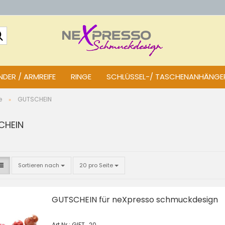
Suche...
DER / ARMREIFE
RINGE
SCHLÜSSEL-/ TASCHENANHÄNGE
e
GUTSCHEIN
»
CHEIN
Sortieren nach
pro Seite
Sortieren nach
20 pro Seite
GUTSCHEIN für neXpresso schmuckdesign
Art.Nr.: GIFT_20