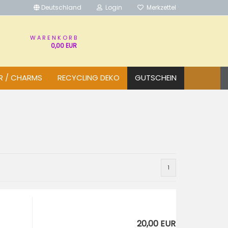
Deutschland
Login
Merkzettel
W A R E N K O R B
0,00 EUR
R / CHARMS
RECYCLING DEKO
GUTSCHEIN
1
20,00 EUR