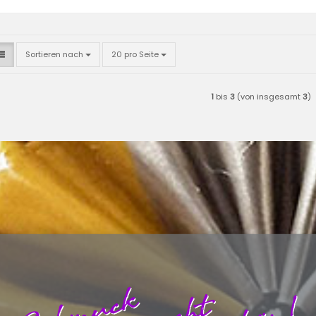
Sortieren nach
pro Seite
Sortieren nach
20 pro Seite
1
bis
3
(von insgesamt
3
)