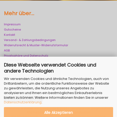
Mehr über...
Impressum
Gutscheine
Kontakt
Versand- & Zahlungsbedingungen
Widerrufsrecht & Muster-Widerrufsformular
AGB
Privatsphäre und Datenschutz
Cookie Einstellungen
Diese Webseite verwendet Cookies und
andere Technologien
Wir verwenden Cookies und ähnliche Technologien, auch von
Drittanbietern, um die ordentliche Funktionsweise der Website
zu gewährleisten, die Nutzung unseres Angebotes zu
analysieren und Ihnen ein bestmögliches Einkaufserlebnis
bieten zu können. Weitere Informationen finden Sie in unserer
Vertrag widerrufen
Datenschutzerklärung
.
Webshop erstellen
mit Gambio.de © 2026 | Template von
JungCreative
.
Alle Akzeptieren
Alle Preise inkl. MwSt. & zzgl. Versandkosten
Alle Markennamen, Warenzeichen sowie sämtliche Produktbilder