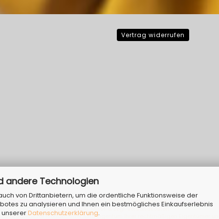
Vertrag widerrufen
d andere Technologien
ch von Drittanbietern, um die ordentliche Funktionsweise der
Webshop erstellen
mit Gambio.de © 2026 | Template von
JungCreative
.
botes zu analysieren und Ihnen ein bestmögliches Einkaufserlebnis
Alle Preise inkl. MwSt. & zzgl. Versandkosten
n unserer
Datenschutzerklärung
.
wie sämtliche Produktbilder sind Eigentum Ihrer rechtmäßigen Eigentümer und