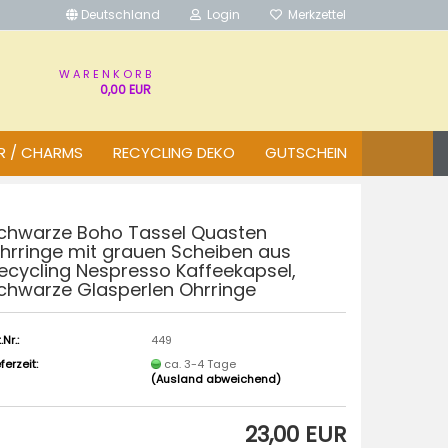
Deutschland
Login
Merkzettel
W A R E N K O R B
0,00 EUR
R / CHARMS
RECYCLING DEKO
GUTSCHEIN
chwarze Boho Tassel Quasten
hrringe mit grauen Scheiben aus
ecycling Nespresso Kaffeekapsel,
chwarze Glasperlen Ohrringe
.Nr.:
449
eferzeit:
ca. 3-4 Tage
(Ausland abweichend)
23,00 EUR