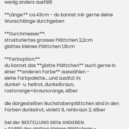
wenig anders ausfällt
**Länge:** ca.43cm - du kannst mir gerne deine
Wunschlänge durchgeben
**Durchmesser**:
strukturiertes grosses Plättchen 2,2cm
glattes kleines Plättchen 1,6cm
**Farboption:**
du kannst das **glatte Plättchen** auch gerne in
einer **anderen Farbe** auswählen -
siehe Farbpalette.....und zusätzl. in:
dunkel- u. hellrot, dunkelbraun,
rostorange=braunorange, silber
die dargestellten Buchstabenplättchen sind in den
Farben dunkelrot, violett 9, rehbraun 2, silber
bei der BESTELLUNG bitte ANGEBEN:
- FARBE des glatten kleinen Plättchens -