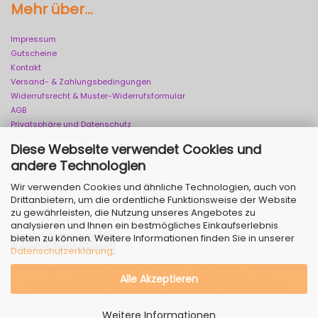
Mehr über...
Impressum
Gutscheine
Kontakt
Versand- & Zahlungsbedingungen
Widerrufsrecht & Muster-Widerrufsformular
AGB
Privatsphäre und Datenschutz
Cookie Einstellungen
Diese Webseite verwendet Cookies und
andere Technologien
Wir verwenden Cookies und ähnliche Technologien, auch von
Drittanbietern, um die ordentliche Funktionsweise der Website
zu gewährleisten, die Nutzung unseres Angebotes zu
analysieren und Ihnen ein bestmögliches Einkaufserlebnis
bieten zu können. Weitere Informationen finden Sie in unserer
Vertrag widerrufen
Datenschutzerklärung
.
Webshop erstellen
mit Gambio.de © 2026 | Template von
JungCreative
.
Alle Akzeptieren
Alle Preise inkl. MwSt. & zzgl. Versandkosten
Alle Markennamen, Warenzeichen sowie sämtliche Produktbilder
sind Eigentum Ihrer rechtmäßigen Eigentümer und dienen hier nur
der Beschreibung.
Weitere Informationen