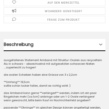
AUF DEN MERKZETTEL
WOANDERS GÜNSTIGER?
FRAGE ZUM PRODUKT
Beschreibung
ausgefallenes Statement Armband mit Struktur-Ovalen aus recyceltem
Alu in schwarz - abwechselnd mit aufgesetzten schwarzen Nieten
.....superleicht zu tragen!
die ovalen Scheiben haben eine Grösse von 3 x 2,2cm
**Umfang** 19,5cm
sollte schön locker fallen, damit es richtig wirkt :)
das Armband kann gerne **verlängert** werden, indem ich ein paar
Ringelchen mehr (ca.1cm) anbringe oder um 1-2 Ovale verlängere!
wenn gewünscht, bitte beim Kauf im Nachrichtenfeld angeben!!
passende **Ohrringe** im gleichen Design können angefertigt werden,