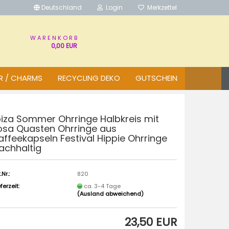
Deutschland
Login
Merkzettel
W A R E N K O R B
0,00 EUR
R / CHARMS
RECYCLING DEKO
GUTSCHEIN
biza Sommer Ohrringe Halbkreis mit
osa Quasten Ohrringe aus
affeekapseln Festival Hippie Ohrringe
achhaltig
.Nr.:
820
eferzeit:
ca. 3-4 Tage
(Ausland abweichend)
23,50 EUR