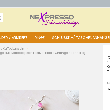
Suche...
DER / ARMREIFE
RINGE
SCHLÜSSEL-/ TASCHENANHÄNGE
us Kaffeekapseln
»
ge aus Kaffeekapseln Festival Hippie Ohrringe nachhaltig
I
r
K
n
Art
Li