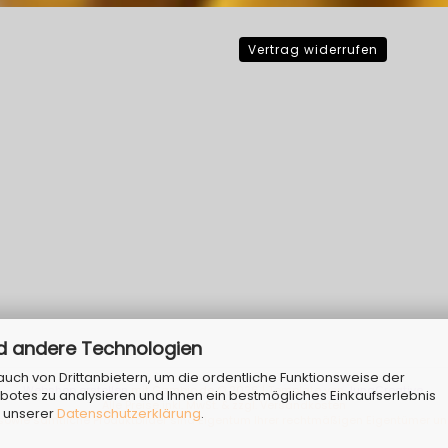
Vertrag widerrufen
d andere Technologien
ch von Drittanbietern, um die ordentliche Funktionsweise der
Webshop erstellen
mit Gambio.de © 2026 | Template von
JungCreative
.
botes zu analysieren und Ihnen ein bestmögliches Einkaufserlebnis
Alle Preise inkl. MwSt. & zzgl. Versandkosten
n unserer
Datenschutzerklärung
.
wie sämtliche Produktbilder sind Eigentum Ihrer rechtmäßigen Eigentümer und