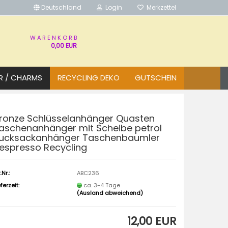
Deutschland
Login
Merkzettel
W A R E N K O R B
0,00 EUR
R / CHARMS
RECYCLING DEKO
GUTSCHEIN
ronze Schlüsselanhänger Quasten
aschenanhänger mit Scheibe petrol
ucksackanhänger Taschenbaumler
espresso Recycling
.Nr.:
ABC236
eferzeit:
ca. 3-4 Tage
(Ausland abweichend)
12,00 EUR