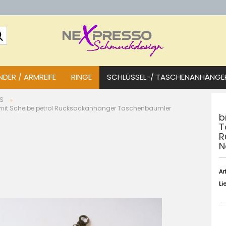
Suche...
DER / ARMREIFE
RINGE
SCHLÜSSEL-/ TASCHENANHÄNGE
S
»
it Scheibe petrol Rucksackanhänger Taschenbaumler
b
T
R
N
Art
Li