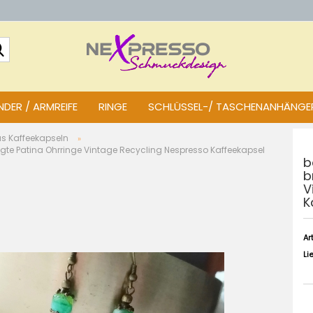
Suche...
DER / ARMREIFE
RINGE
SCHLÜSSEL-/ TASCHENANHÄNGE
us Kaffeekapseln
»
gte Patina Ohrringe Vintage Recycling Nespresso Kaffeekapsel
b
b
V
K
Art
Li