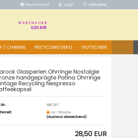
Deutschland
Login
Merkzettel
W A R E N K O R B
0,00 EUR
R / CHARMS
RECYCLING DEKO
GUTSCHEIN
arock Glasperlen Ohrringe Nostalgie
ronze handgeprägte Patina Ohrringe
intage Recycling Nespresso
affeekapsel
.Nr.:
ABC167
eferzeit:
ca. 1 Woche
(Ausland abweichend)
28,50 EUR